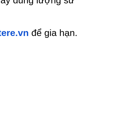
đầy dung lượng sử
ere.vn
để gia hạn.