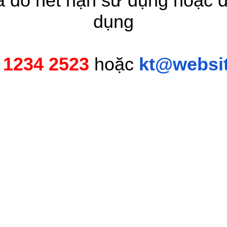
óa do hết hạn sử dụng hoặc 
dụng
 1234 2523
hoặc
kt@websit